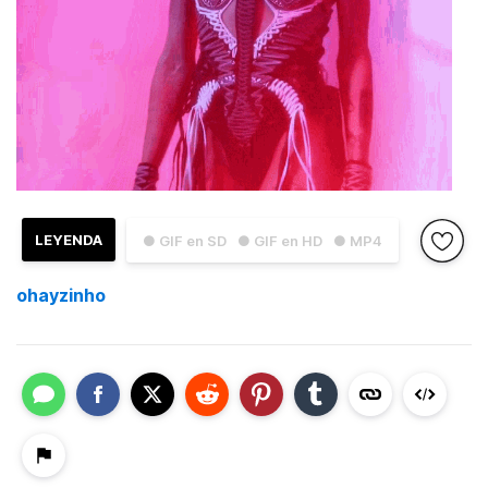
LEYENDA
● GIF en SD
● GIF en HD
● MP4
ohayzinho