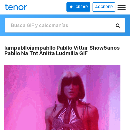
CREAR
ACCEDER
Iampablloiampabllo Pabllo Vittar Show5anos
Pabllo Na Tnt Anitta Ludmilla GIF