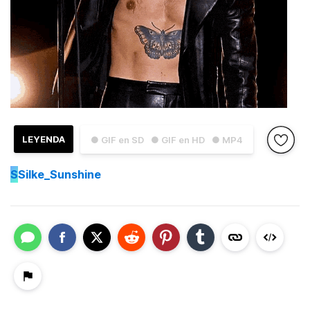
LEYENDA
● GIF en SD
● GIF en HD
● MP4
S
Silke_Sunshine