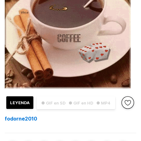
LEYENDA
● GIF en SD
● GIF en HD
● MP4
fodorne2010