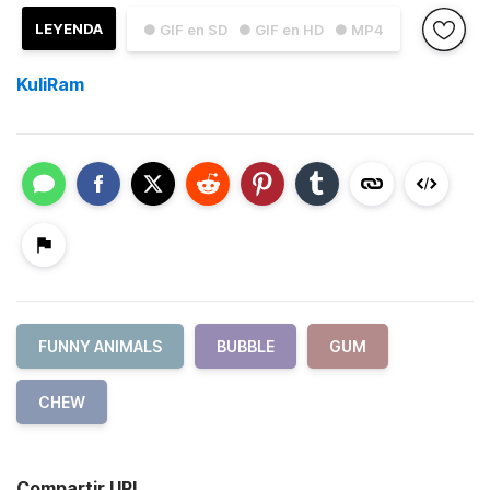
LEYENDA
● GIF en SD
● GIF en HD
● MP4
KuliRam
FUNNY ANIMALS
BUBBLE
GUM
CHEW
Compartir URL