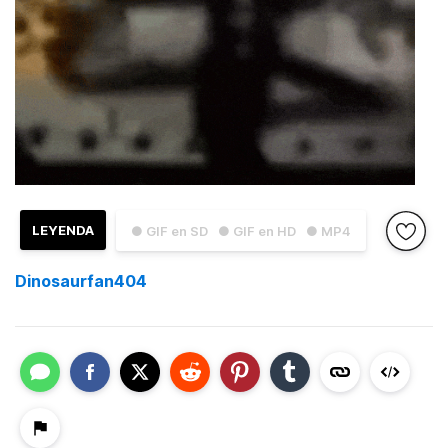
LEYENDA
● GIF en SD
● GIF en HD
● MP4
Dinosaurfan404