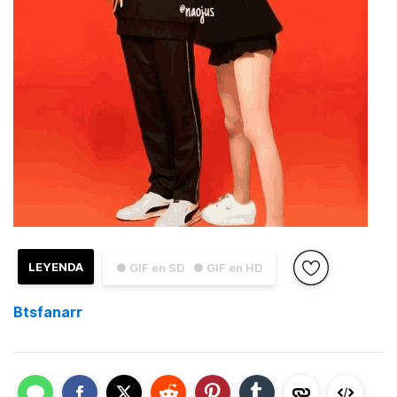
LEYENDA
● GIF en SD
● GIF en HD
Btsfanarr