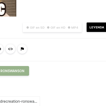
LEYENDA
● GIF en SD
● GIF en HD
● MP4
RONSWANSON