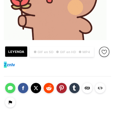
LEYENDA
● GIF en SD
● GIF en HD
● MP4
Z
znlv