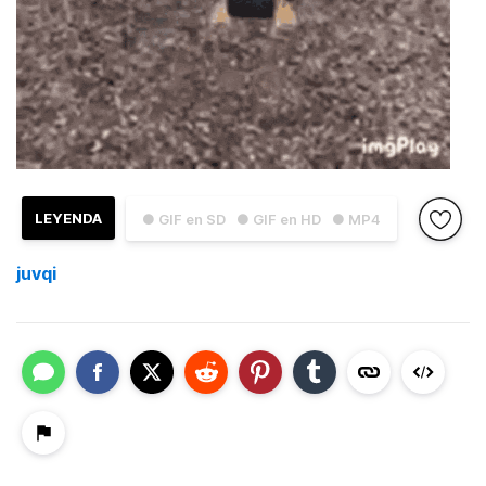
LEYENDA
● GIF en SD
● GIF en HD
● MP4
juvqi