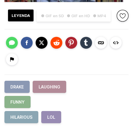
LEYENDA
● GIF en SD
● GIF en HD
● MP4
DRAKE
LAUGHING
FUNNY
HILARIOUS
LOL