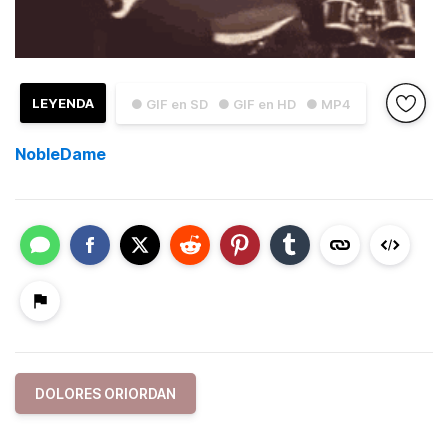
LEYENDA
● GIF en SD
● GIF en HD
● MP4
NobleDame
DOLORES ORIORDAN