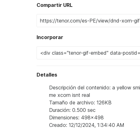
Compartir URL
Incorporar
Detalles
Descripción del contenido: a yellow sm
me xcorn isnt real
Tamaño de archivo: 126KB
Duración: 0.500 sec
Dimensiones: 498x498
Creado: 12/12/2024, 1:34:40 AM