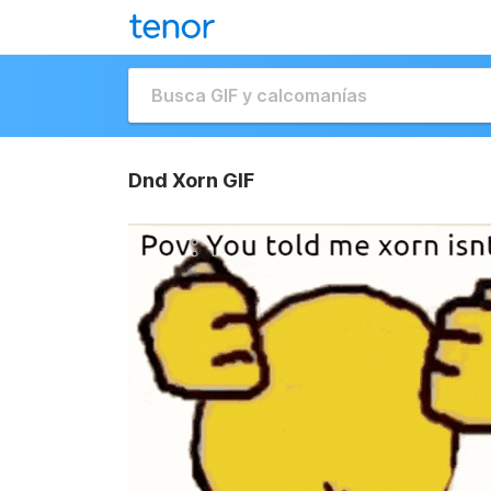
Dnd Xorn GIF