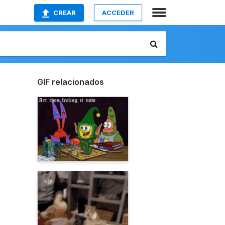
CREAR
ACCEDER
GIF relacionados