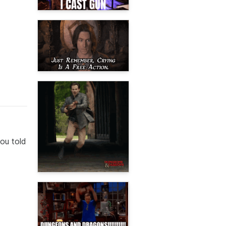
ou told