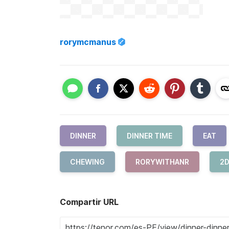
rorymcmanus
DINNER
DINNER TIME
EAT
CHEWING
RORYWITHANR
2
Compartir URL