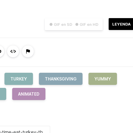
LEYENDA
● GIF en SD
● GIF en HD
TURKEY
THANKSGIVING
YUMMY
D
ANIMATED