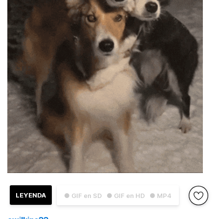
LEYENDA
● GIF en SD
● GIF en HD
● MP4