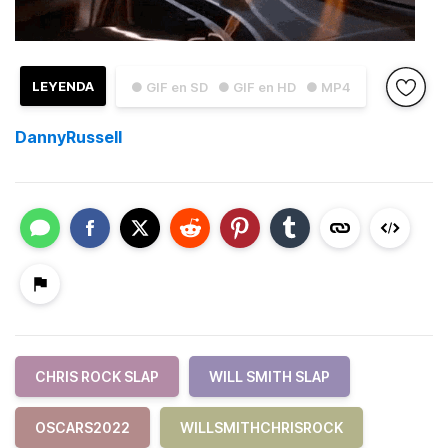
LEYENDA
● GIF en SD
● GIF en HD
● MP4
DannyRussell
CHRIS ROCK SLAP
WILL SMITH SLAP
OSCARS2022
WILLSMITHCHRISROCK