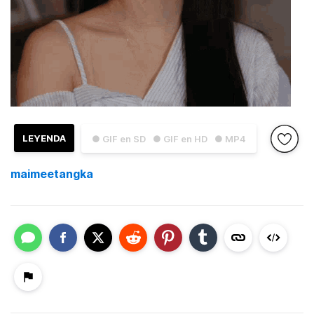
LEYENDA
● GIF en SD
● GIF en HD
● MP4
maimeetangka