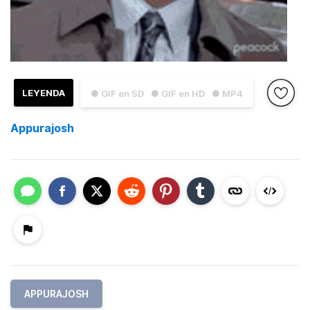
LEYENDA
● GIF en SD
● GIF en HD
● MP4
Appurajosh
APPURAJOSH