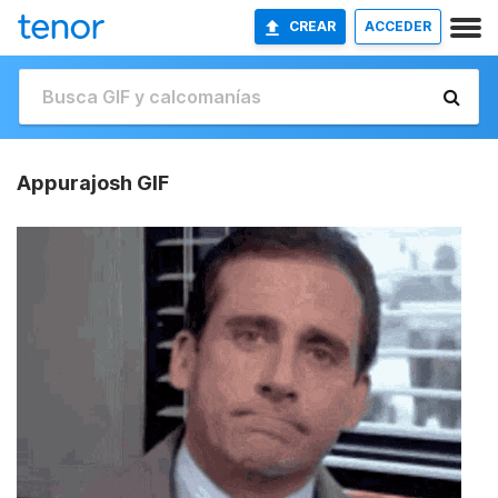
CREAR
ACCEDER
Appurajosh GIF