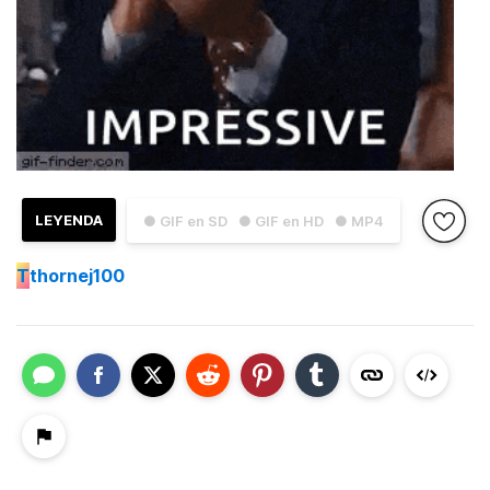
LEYENDA
● GIF en SD
● GIF en HD
● MP4
T
thornej100