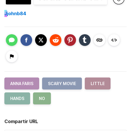
J
johnb84
ANNA FARIS
SCARY MOVIE
LITTLE
HANDS
NO
Compartir URL