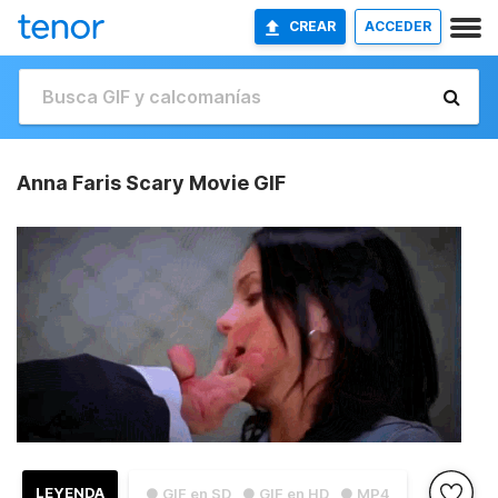
CREAR
ACCEDER
Anna Faris Scary Movie GIF
LEYENDA
● GIF en SD
● GIF en HD
● MP4