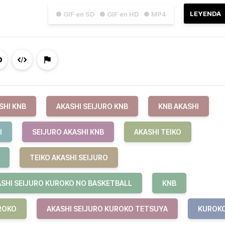
LEYENDA
● GIF en SD
● GIF en HD
● MP4
SHI KNB
AKASHI SEIJURO KNB
KNB AKASHI
I
SEIJURO AKASHI KNB
AKASHI TEIKO
TEIKO AKASHI SEIJURO
SHI SEIJURO KUROKO NO BASKETBALL
KNB
ROKO
AKASHI SEIJURO KUROKO TETSUYA
KUROK