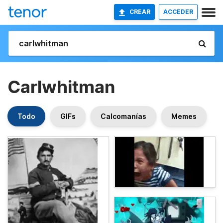
CREAR
ACCEDER
Carlwhitman
Todo
GIFs
Calcomanías
Memes