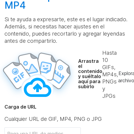
MP4
Si te ayuda a expresarte, este es el lugar indicado.
Además, si necesitas hacer ajustes en el
contenido, puedes recortarlo y agregar leyendas
antes de compartirlo.
Hasta
10
Arrastra
el
GIFs,
contenido
Explor
MP4s,
y suéltalo
archiv
aquí para
PNGs
subirlo
y
JPGs
Carga de URL
Cualquier URL de GIF, MP4, PNG o JPG