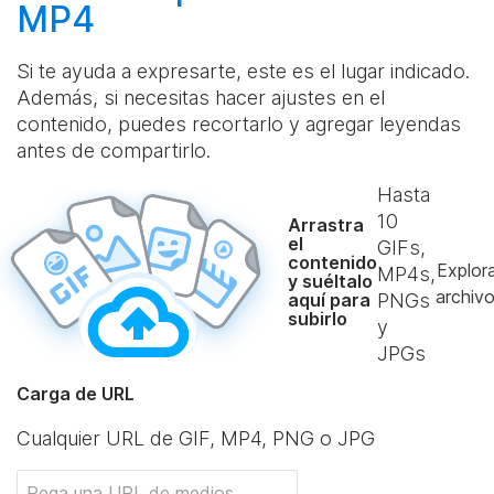
MP4
Si te ayuda a expresarte, este es el lugar indicado.
Además, si necesitas hacer ajustes en el
contenido, puedes recortarlo y agregar leyendas
antes de compartirlo.
Hasta
10
Arrastra
el
GIFs,
contenido
Explor
MP4s,
y suéltalo
archiv
aquí para
PNGs
subirlo
y
JPGs
Carga de URL
Cualquier URL de GIF, MP4, PNG o JPG