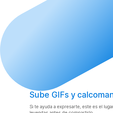
Sube
GIFs y calcoman
Si te ayuda a expresarte, este es el lug
leyendas antes de compartirlo.