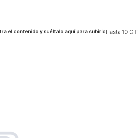
ra el contenido y suéltalo aquí para subirlo
Hasta
10
GIF