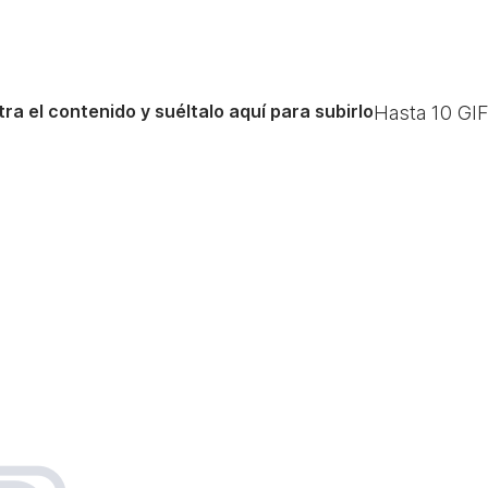
ra el contenido y suéltalo aquí para subirlo
Hasta
10
GIF