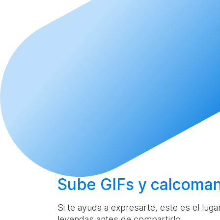
Sube
GIFs y calcoman
Si te ayuda a expresarte, este es el lug
leyendas antes de compartirlo.