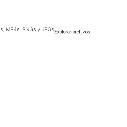
s, MP4s, PNGs y JPGs
Explorar archivos