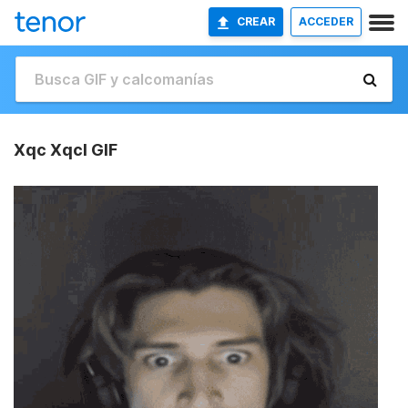
CREAR
ACCEDER
Xqc Xqcl GIF