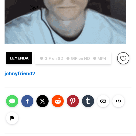
LEYENDA
● GIF en SD
● GIF en HD
● MP4
johnyfriend2