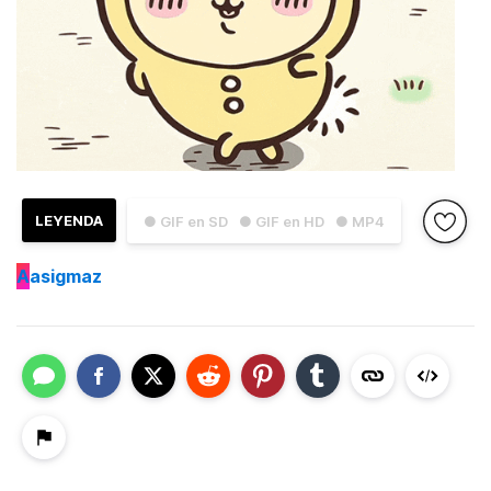
LEYENDA
● GIF en SD
● GIF en HD
● MP4
A
asigmaz