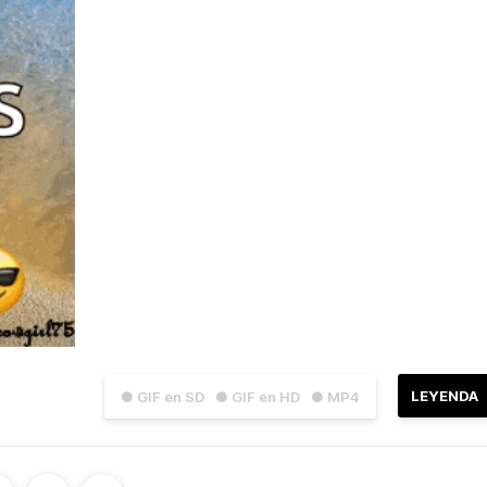
LEYENDA
● GIF en SD
● GIF en HD
● MP4