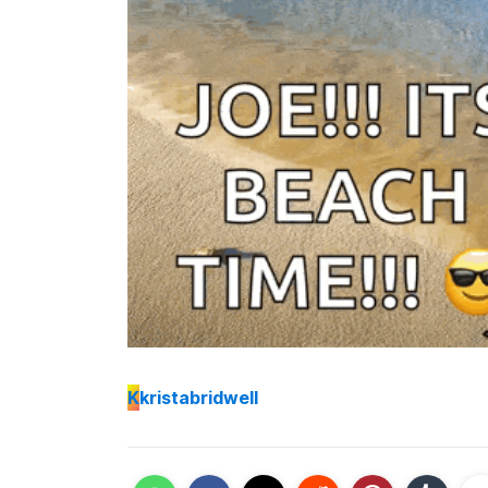
K
kristabridwell