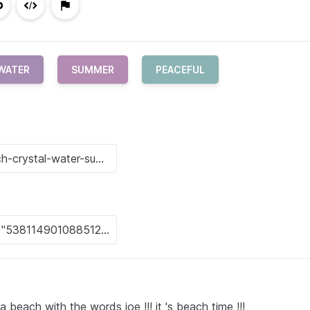
WATER
SUMMER
PEACEFUL
 beach with the words joe !!! it 's beach time !!!