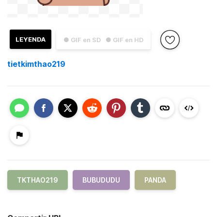
LEYENDA
● GIF en SD
● GIF en HD
tietkimthao219
TKTHAO219
BUBUDUDU
PANDA