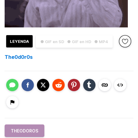
LEYENDA
● GIF en SD
● GIF en HD
● MP4
The0d0r0s
THEODOROS