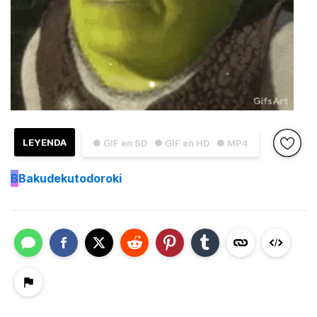
LEYENDA
● GIF en SD
● GIF en HD
● MP4
B
Bakudekutodoroki