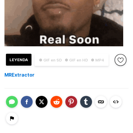
LEYENDA
● GIF en SD
● GIF en HD
● MP4
MRExtractor