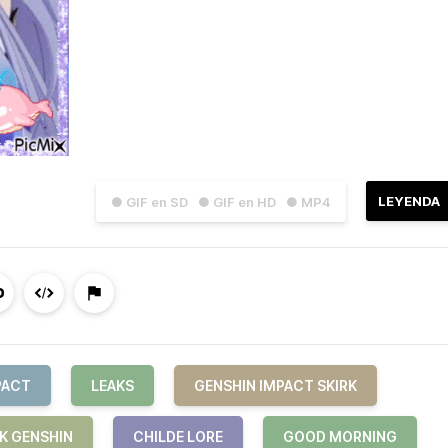
LEYENDA
● GIF en SD
● GIF en HD
● MP4
PACT
LEAKS
GENSHIN IMPACT SKIRK
RK GENSHIN
CHILDE LORE
GOOD MORNING