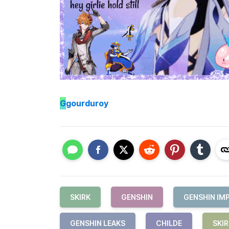
G
gourduroy
SKIRK
GENSHIN
GENSHIN IM
GENSHIN LEAKS
CHILDE
SKI