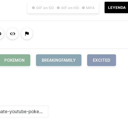
LEYENDA
● GIF en SD
● GIF en HD
● MP4
POKEMON
BREAKINGFAMILY
EXCITED