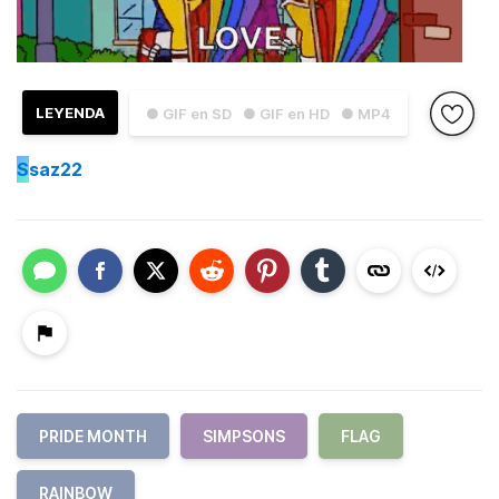
LEYENDA
● GIF en SD
● GIF en HD
● MP4
S
saz22
PRIDE MONTH
SIMPSONS
FLAG
RAINBOW