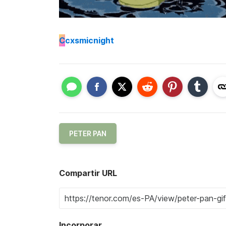
C
cxsmicnight
PETER PAN
Compartir URL
Incorporar