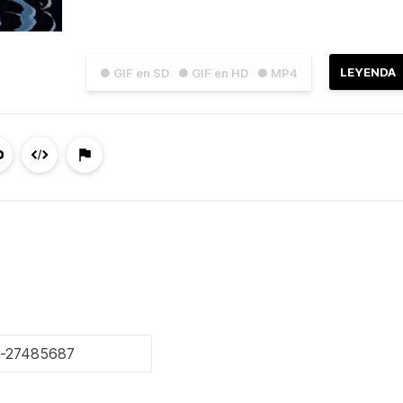
LEYENDA
● GIF en SD
● GIF en HD
● MP4