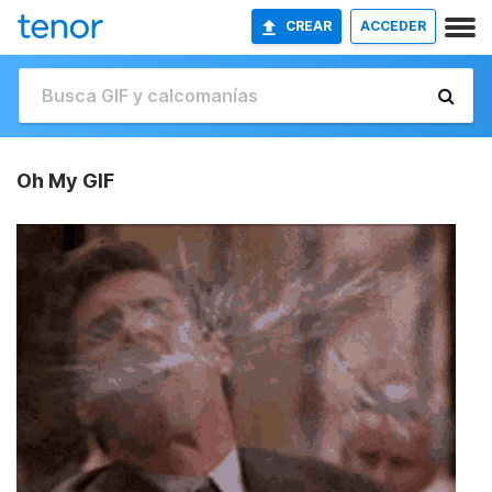
CREAR
ACCEDER
Oh My GIF