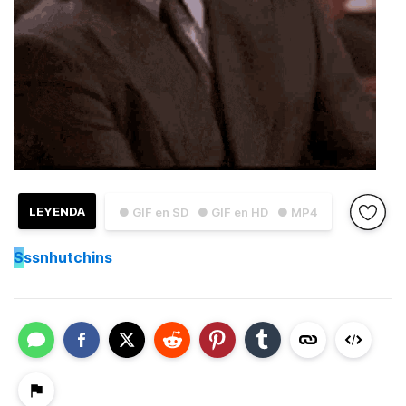
LEYENDA
● GIF en SD
● GIF en HD
● MP4
S
ssnhutchins