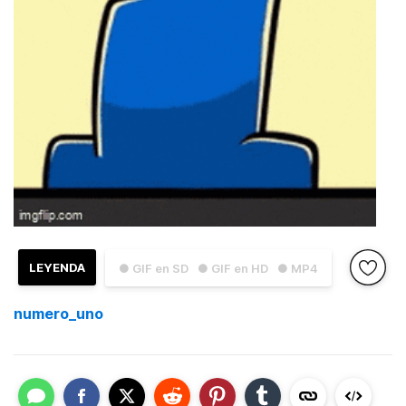
LEYENDA
● GIF en SD
● GIF en HD
● MP4
numero_uno