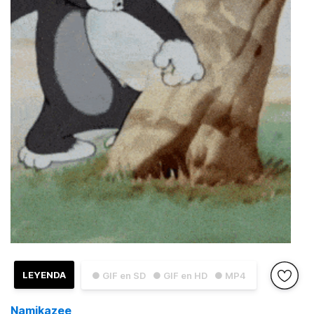
LEYENDA
● GIF en SD
● GIF en HD
● MP4
Namikazee