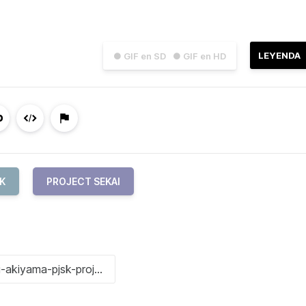
LEYENDA
● GIF en SD
● GIF en HD
K
PROJECT SEKAI