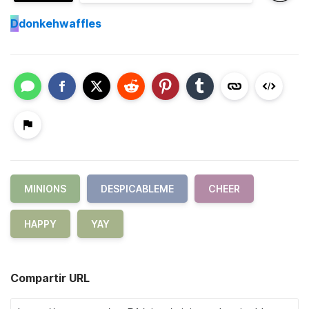
D
donkehwaffles
MINIONS
DESPICABLEME
CHEER
HAPPY
YAY
Compartir URL