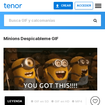
CREAR
ACCEDER
Minions Despicableme GIF
LEYENDA
● GIF en SD
● GIF en HD
● MP4