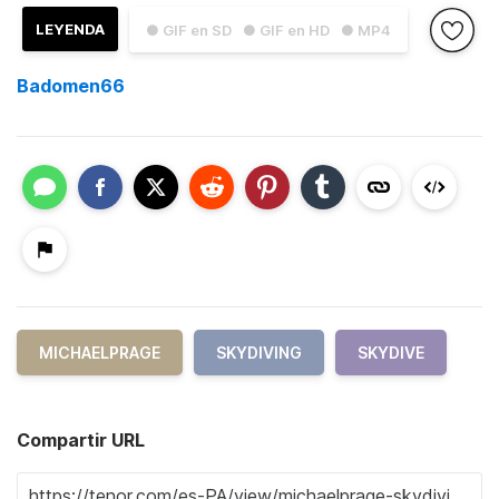
LEYENDA
● GIF en SD
● GIF en HD
● MP4
Badomen66
MICHAELPRAGE
SKYDIVING
SKYDIVE
Compartir URL