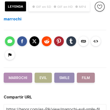
LEYENDA
● GIF en SD
● GIF en HD
● MP4
marrochi
MARROCHI
EVIL
SMILE
FILM
Compartir URL