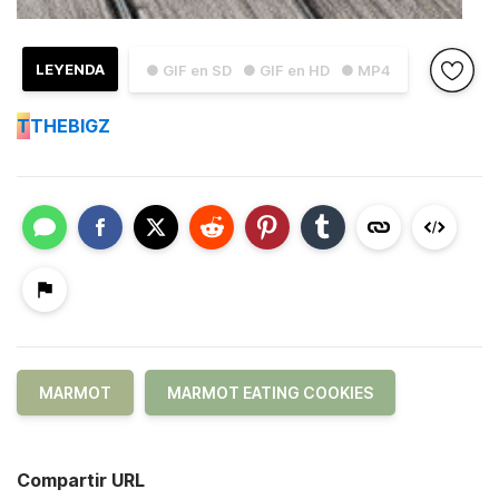
LEYENDA
● GIF en SD
● GIF en HD
● MP4
T
THEBIGZ
MARMOT
MARMOT EATING COOKIES
Compartir URL