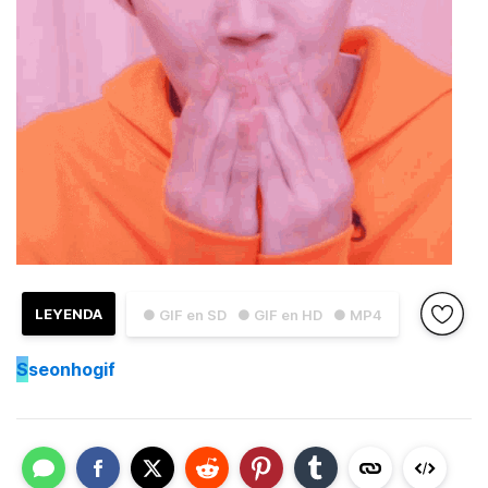
LEYENDA
● GIF en SD
● GIF en HD
● MP4
S
seonhogif