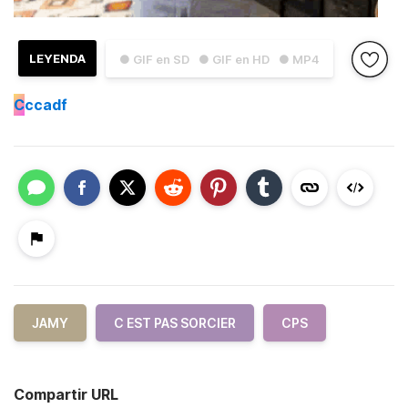
LEYENDA
● GIF en SD
● GIF en HD
● MP4
C
ccadf
JAMY
C EST PAS SORCIER
CPS
Compartir URL