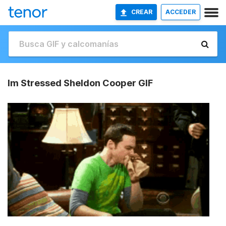
CREAR
ACCEDER
Im Stressed Sheldon Cooper GIF