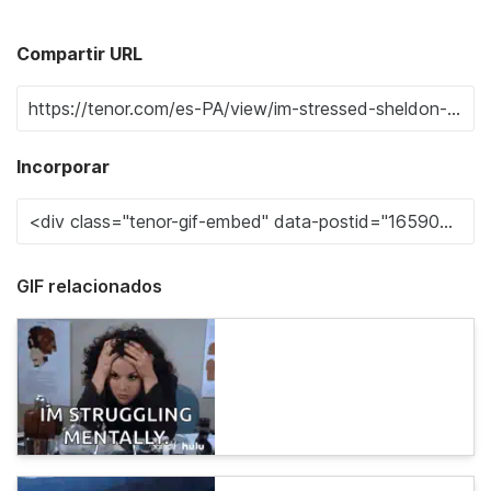
Compartir URL
Incorporar
GIF relacionados