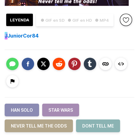
LEYENDA
● GIF en SD
● GIF en HD
● MP4
J
JuniorCor84
HAN SOLO
STAR WARS
NEVER TELL ME THE ODDS
DONT TELL ME