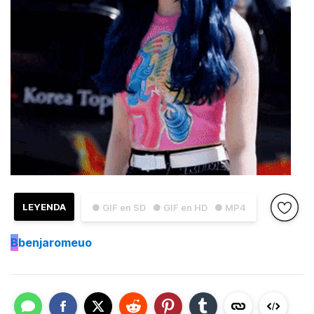
LEYENDA
● GIF en SD
● GIF en HD
● MP4
B
benjaromeuo