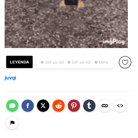
LEYENDA
● GIF en SD
● GIF en HD
● MP4
juvqi